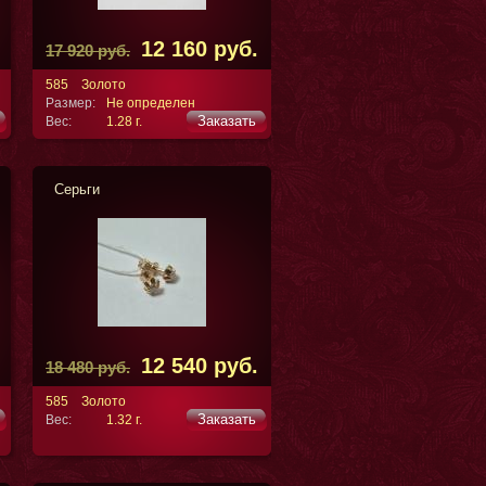
12 160 руб.
17 920 руб.
585
Золото
Размер:
Не определен
Заказать
Вес:
1.28 г.
Серьги
12 540 руб.
18 480 руб.
585
Золото
Заказать
Вес:
1.32 г.