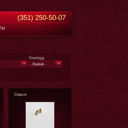
(351) 250-50-07
ТЫ
Ломбард
- Любой -
Серьги