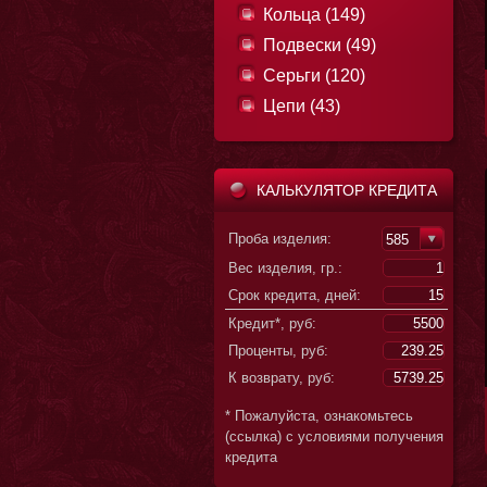
Кольца (149)
Подвески (49)
Серьги (120)
Цепи (43)
КАЛЬКУЛЯТОР КРЕДИТА
Проба изделия:
585
Вес изделия, гр.:
Срок кредита, дней:
Кредит*, руб:
Проценты, руб:
К возврату, руб:
* Пожалуйста, ознакомьтесь
(ссылка) с условиями получения
кредита