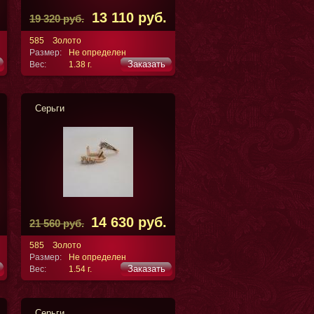
13 110 руб.
19 320 руб.
585
Золото
Размер:
Не определен
Заказать
Вес:
1.38 г.
Серьги
14 630 руб.
21 560 руб.
585
Золото
Размер:
Не определен
Заказать
Вес:
1.54 г.
Серьги