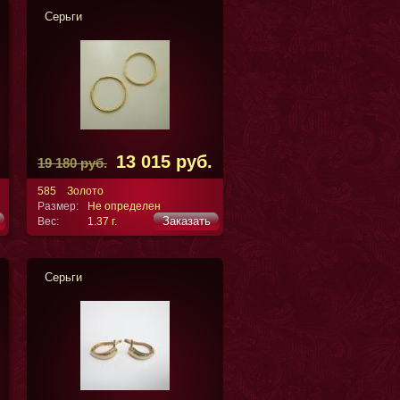
Серьги
13 015 руб.
19 180 руб.
585
Золото
Размер:
Не определен
Заказать
Вес:
1.37 г.
Серьги