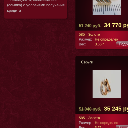
(ссылка) с условиями получения
кредита
34 770 р
51 240 руб.
585
Золото
Размер:
Не определен
Подр
Вес:
3.66 г.
Серьги
35 245 р
51 940 руб.
585
Золото
Размер:
Не определен
Подр
Вес:
3.71 г.