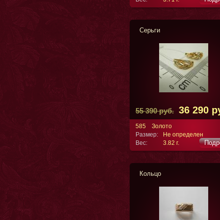
Серьги
36 290 р
55 390 руб.
585
Золото
Размер:
Не определен
Подр
Вес:
3.82 г.
Кольцо