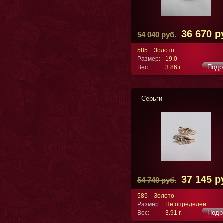
36 670 р
54 040 руб.
585
Золото
Размер:
19.0
Подр
Вес:
3.86 г.
Серьги
37 145 р
54 740 руб.
585
Золото
Размер:
Не определен
Подр
Вес:
3.91 г.