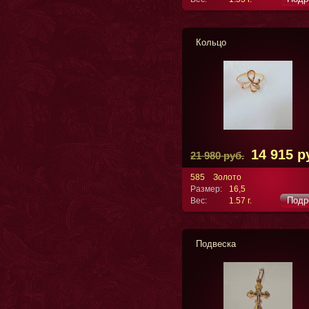
Кольцо
14 915 р
21 980 руб.
585
Золото
Размер:
16,5
Подр
Вес:
1.57 г.
Подвеска