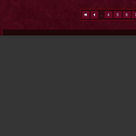
…
4
5
6