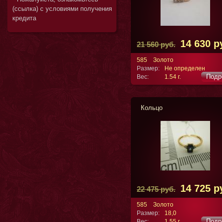
(ссылка) с условиями получения
кредита
14 630 р
21 560 руб.
585
Золото
Размер:
Не определен
Подр
Вес:
1.54 г.
Кольцо
14 725 р
22 475 руб.
585
Золото
Размер:
18,0
Подр
Вес:
1.55 г.