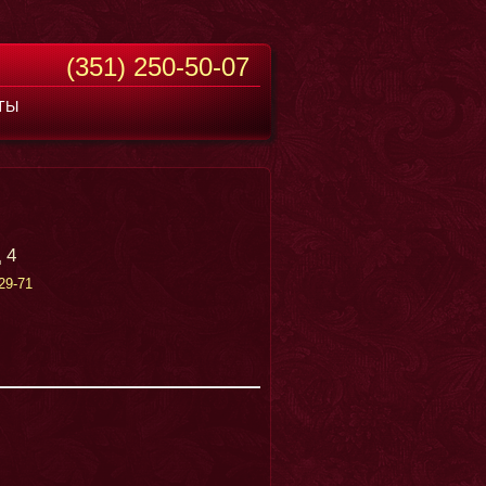
(351) 250-50-07
ТЫ
 4
29-71