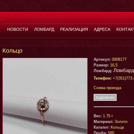
НОВОСТИ
ЛОМБАРД
РЕАЛИЗАЦИЯ
АДРЕСА
КОНТАК
Кольцо
Артикул:
0008177
Размер:
16,5
Ломбард
Ломбард:
Телефон:
+7(351)773-
Схема проезда
подробнее
Вес:
1.75 г
Материал:
Золото
Каталог:
Кольца
Проба:
585