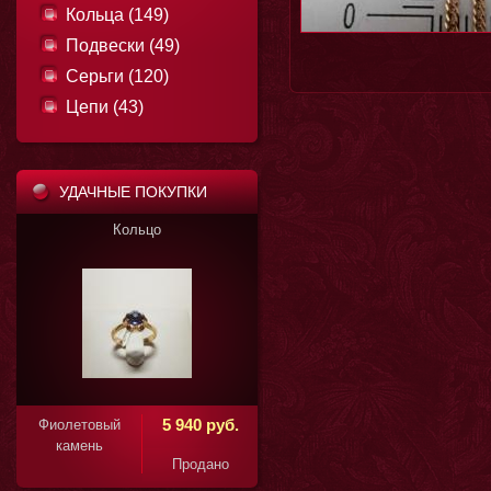
Кольца (149)
Подвески (49)
Серьги (120)
Цепи (43)
УДАЧНЫЕ ПОКУПКИ
Кольцо
Кольцо
11 850 руб.
5 940 руб.
вый
Фиолетовый
ь
камень
Продано
Продано